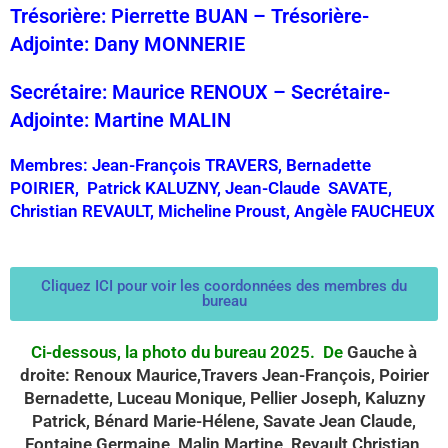
Trésorière: Pierrette BUAN – Trésorière-
Adjointe:
Dany
MONNERIE
Secrétaire: Maurice RENOUX – Secrétaire-
Adjointe:
Martine
MALIN
Membres:
Jean-François TRAVERS,
Bernadette
POIRIER, Patrick
KALUZNY,
Jean-Claude SAVATE,
Christian REVAULT,
Micheline
Proust,
Angèle FAUCHEUX
Cliquez ICI pour voir les coordonnées des membres du
bureau
Ci-dessous, la photo du bureau 2025. De
Gauche à
droite: Renoux Maurice,Travers Jean-François, Poirier
Bernadette, Luceau Monique, Pellier Joseph, Kaluzny
Patrick, Bénard Marie-Hélene, Savate Jean Claude,
Fontaine Germaine, Malin Martine, Revault Christian,